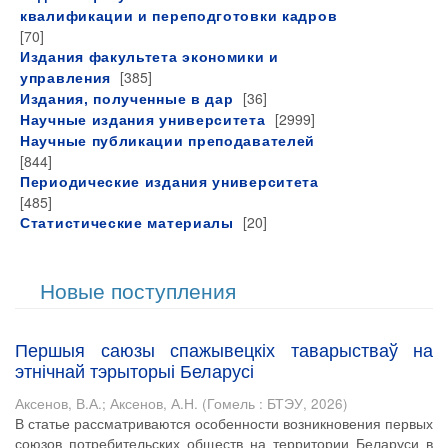
квалификации и переподготовки кадров
[70]
Издания факультета экономики и
[385]
управления
[36]
Издания, полученные в дар
[2999]
Научные издания университета
Научные публикации преподавателей
[844]
Периодические издания университета
[485]
[20]
Статистические материалы
Новые поступления
Першыя саюзы спажывецкіх таварыстваў на
этнічнай тэрыторыі Беларусі
Аксенов, В.А.
;
Аксенов, А.Н.
(
Гомель : БТЭУ
,
2026
)
В статье рассматриваются особенности возникновения первых
союзов потребительских обществ на территории Беларуси в