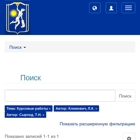
Toggl
navig
Поиск
Поиск
Поиск
Тема: Курсовые работы ×
Автор: Климович, Л.К. ×
Автор: Сыроед, Т.Н. ×
Показать расширенную фильтрацию
Показано записей 1-1 из 1