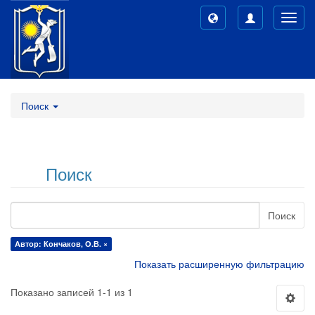
Toggl
navig
Поиск
Поиск
Поиск
Автор: Кончаков, О.В. ×
Показать расширенную фильтрацию
Показано записей 1-1 из 1