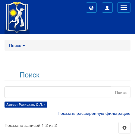
Toggl
navig
Поиск
Поиск
Поиск
Автор: Ракицкая, О.Л. ×
Показать расширенную фильтрацию
Показано записей 1-2 из 2