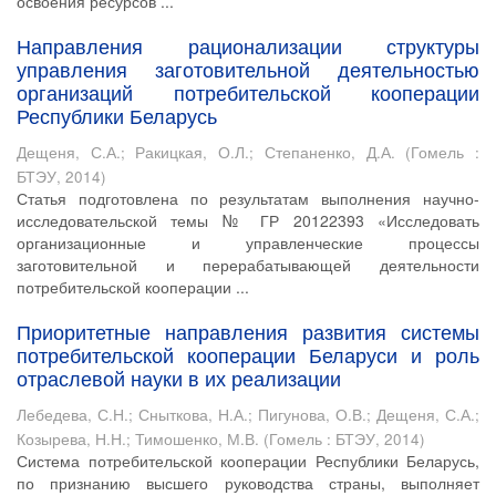
освоения ресурсов ...
Направления рационализации структуры
управления заготовительной деятельностью
организаций потребительской кооперации
Республики Беларусь
Дещеня, С.А.
;
Ракицкая, О.Л.
;
Степаненко, Д.А.
(
Гомель :
БТЭУ
,
2014
)
Статья подготовлена по результатам выполнения научно-
исследовательской темы № ГР 20122393 «Исследовать
организационные и управленческие процессы
заготовительной и перерабатывающей деятельности
потребительской кооперации ...
Приоритетные направления развития системы
потребительской кооперации Беларуси и роль
отраслевой науки в их реализации
Лебедева, С.Н.
;
Сныткова, Н.А.
;
Пигунова, О.В.
;
Дещеня, С.А.
;
Козырева, Н.Н.
;
Тимошенко, М.В.
(
Гомель : БТЭУ
,
2014
)
Система потребительской кооперации Республики Беларусь,
по признанию высшего руководства страны, выполняет