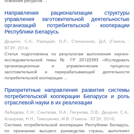
освоения ресурсов ...
Направления рационализации структуры
управления заготовительной деятельностью
организаций потребительской кооперации
Республики Беларусь
Дещеня, С.А.
;
Ракицкая, О.Л.
;
Степаненко, Д.А.
(
Гомель :
БТЭУ
,
2014
)
Статья подготовлена по результатам выполнения научно-
исследовательской темы № ГР 20122393 «Исследовать
организационные и управленческие процессы
заготовительной и перерабатывающей деятельности
потребительской кооперации ...
Приоритетные направления развития системы
потребительской кооперации Беларуси и роль
отраслевой науки в их реализации
Лебедева, С.Н.
;
Сныткова, Н.А.
;
Пигунова, О.В.
;
Дещеня, С.А.
;
Козырева, Н.Н.
;
Тимошенко, М.В.
(
Гомель : БТЭУ
,
2014
)
Система потребительской кооперации Республики Беларусь,
по признанию высшего руководства страны, выполняет