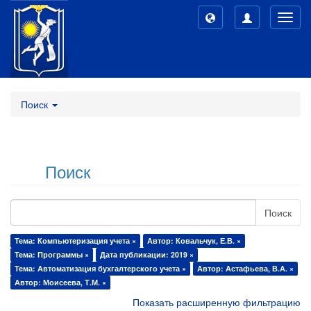
Toggl
navig
Поиск
Поиск
Поиск
Тема: Компьютеризация учета ×
Автор: Ковальчук, Е.В. ×
Тема: Программы ×
Дата публикации: 2019 ×
Тема: Автоматизация бухгалтерского учета ×
Автор: Астафьева, В.А. ×
Автор: Моисеева, Т.М. ×
Показать расширенную фильтрацию