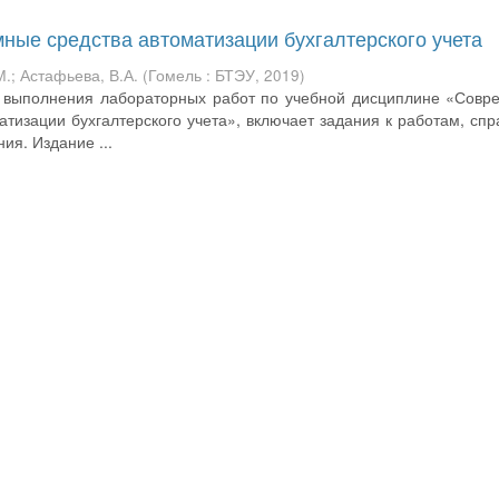
ые средства автоматизации бухгалтерского учета
М.
;
Астафьева, В.А.
(
Гомель : БТЭУ
,
2019
)
я выполнения лабораторных работ по учебной дисциплине «Совр
тизации бухгалтерского учета», включает задания к работам, сп
я. Издание ...