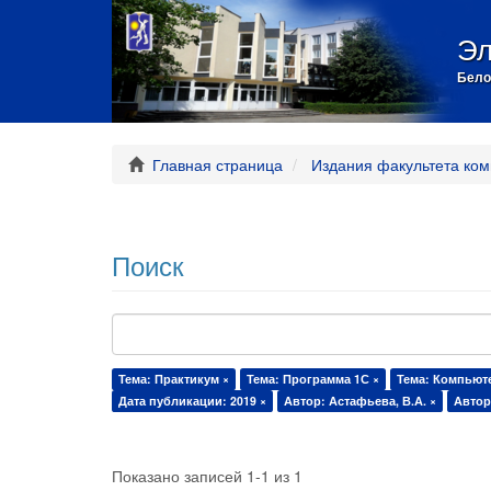
Эл
Бело
Главная страница
Издания факультета ком
Поиск
Тема: Практикум ×
Тема: Программа 1С ×
Тема: Компьюте
Дата публикации: 2019 ×
Автор: Астафьева, В.А. ×
Автор
Показано записей 1-1 из 1