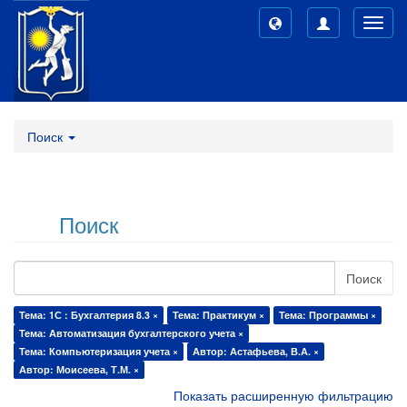
Toggl
navig
Поиск
Поиск
Поиск
Тема: 1С : Бухгалтерия 8.3 ×
Тема: Практикум ×
Тема: Программы ×
Тема: Автоматизация бухгалтерского учета ×
Тема: Компьютеризация учета ×
Автор: Астафьева, В.А. ×
Автор: Моисеева, Т.М. ×
Показать расширенную фильтрацию