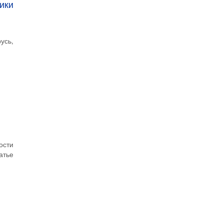
ики
усь,
ости
атье