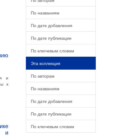
По авторам
По названиям
По дате добавления
По дате публикации
По ключевым словам
нию
Эта коллекция
По авторам
ия и
ны к
По названиям
По дате добавления
По дате публикации
ике
По ключевым словам
е и