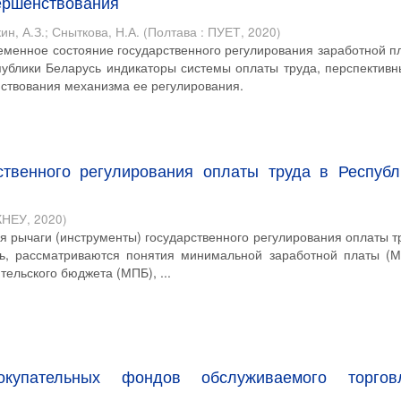
ершенствования
ин, А.З.
;
Сныткова, Н.А.
(
Полтава : ПУЕТ
,
2020
)
еменное состояние государственного регулирования заработной п
публики Беларусь индикаторы системы оплаты труда, перспективн
нствования механизма ее регулирования.
ственного регулирования оплаты труда в Республ
 КНЕУ
,
2020
)
я рычаги (инструменты) государственного регулирования оплаты т
сь, рассматриваются понятия минимальной заработной платы (М
ельского бюджета (МПБ), ...
окупательных фондов обслуживаемого торгов