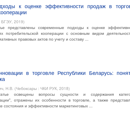
дходы к оценке эффективности продаж в торго
кооперации
: БГЭУ
,
2019
)
тье представлены современные подходы к оценке эффективн
ях потребительской кооперации с основным видом деятельнос
ативных правовых актов по учету и составу ...
нновации в торговле Республики Беларусь: понят
ка
ч, Н.В.
(
Чебоксары : ЧКИ РУК
,
2018
)
атье освещены вопросы сущности и содержания катег
ации", отражены их особенности в торговле, а также представ
е состояния и эффективности маркетинговых ...