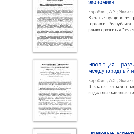
экономики
Коробкин, А.З.
;
Якимик,
В статье представлен
торговли Республики
рамках развития "зелен
Эволюция разв
международный и
Коробкин, А.З.
;
Якимик,
В статье отражен м
выделены основные те
Правовые аспект