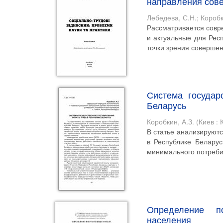
направления сов
Лебедева, С.Н.
;
Коробк
Рассматривается совр
и актуальные для Рес
точки зрения соверше
Система государ
Беларусь
Коробкин, А.З.
(
Киев :
В статье анализируютс
в Республике Белару
минимального потребит
Определение п
населения