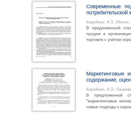
Современные по
потребительской 
Коробкин, А.З.
(
Минск 
В предложенной ста
продаж в организаци
торговля с учетом норм
Маркетинговые и
содержание, оцен
Коробкин, А.З.
;
Лацкеви
В предложенной ст
"маркетинговые иннов
новые подходы к оценк