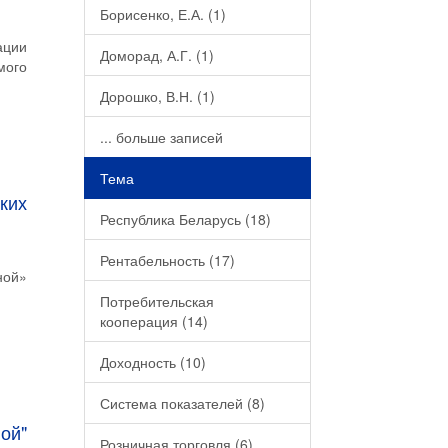
Борисенко, Е.А. (1)
ации
Доморад, А.Г. (1)
мого
Дорошко, В.Н. (1)
... больше записей
Тема
ких
Республика Беларусь (18)
Рентабельность (17)
ной»
Потребительская
кооперация (14)
Доходность (10)
Система показателей (8)
ой"
Розничная торговля (6)