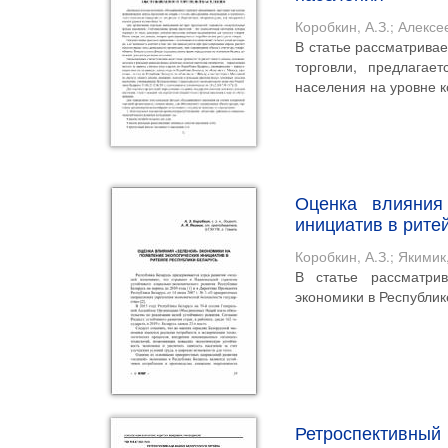
Коробкин, А.З.
;
Алексее
В статье рассматрива
торговли, предлагае
населения на уровне ко
Оценка влияния
инициатив в рите
Коробкин, А.З.
;
Якимик,
В статье рассматри
экономики в Республик
Ретроспективный