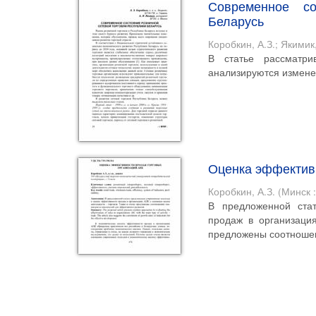
Современное со
Беларусь
Коробкин, А.З.
;
Якимик,
В статье рассматри
анализируются измене
Оценка эффектив
Коробкин, А.З.
(
Минск 
В предложенной ста
продаж в организаци
предложены соотношен