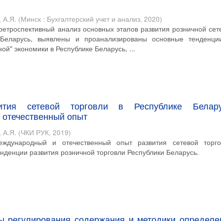
 А.Я.
(
Минск : Бухгалтерский учет и анализ
,
2020
)
 ретроспективный анализ основных этапов развития розничной сет
 Беларусь, выявлены и проанализированы основные тенденци
ой" экономики в Республике Беларусь, ...
ития сетевой торговли в Республике Белару
 отечественный опыт
 А.Я.
(
ЧКИ РУК
,
2019
)
еждународный и отечественный опыт развития сетевой торго
нденции развития розничной торговли Республики Беларусь.
ы регулирования содержания и методики определе