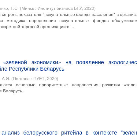
нко, Т.С.
(
Минск : Институт бизнеса БГУ
,
2020
)
ется роль показателя "покупательные фонды населения" в организ
тся методика определения покупательных фондов обслуживае
нкретной торговой организации с ...
 «зеленой экономики» на появление экологичес
йле Республики Беларусь
 А.Я.
(
Полтава : ПУЕТ
,
2020
)
ваются основные приоритетные направления развития «зеле
е Беларусь.
 анализ белорусского ритейла в контексте "зелен