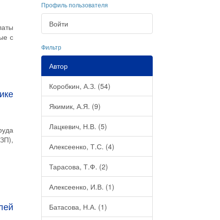
Профиль пользователя
Войти
латы
ые с
Фильтр
Автор
Коробкин, А.З. (54)
ике
Якимик, А.Я. (9)
Лацкевич, Н.В. (5)
руда
ЗП),
Алексеенко, Т.С. (4)
Тарасова, Т.Ф. (2)
Алексеенко, И.В. (1)
лей
Батасова, Н.А. (1)