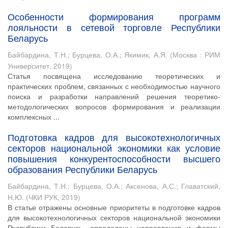
Особенности формирования программ
лояльности в сетевой торговле Республики
Беларусь
Байбардина, Т.Н.
;
Бурцева, О.А.
;
Якимик, А.Я.
(
Москва : РИМ
Университет
,
2019
)
Статья посвящена исследованию теоретических и
практических проблем, связанных с необходимостью научного
поиска и разработки направлений решения теоретико-
методологических вопросов формирования и реализации
комплексных ...
Подготовка кадров для высокотехнологичных
секторов национальной экономики как условие
повышения конкурентоспособности высшего
образования Республики Беларусь
Байбардина, Т.Н.
;
Бурцева, О.А.
;
Аксенова, А.С.
;
Главатский,
Н.Ю.
(
ЧКИ РУК
,
2019
)
В статье отражены основные приоритеты в подготовке кадров
для высокотехнологичных секторов национальной экономики
Республики Беларусь, определены направления и формы