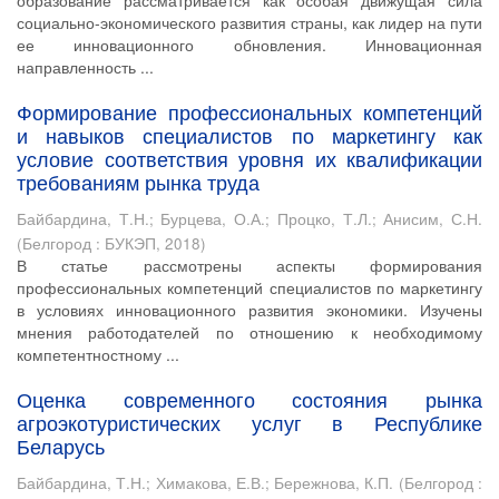
образование рассматривается как особая движущая сила
социально-экономического развития страны, как лидер на пути
ее инновационного обновления. Инновационная
направленность ...
Формирование профессиональных компетенций
и навыков специалистов по маркетингу как
условие соответствия уровня их квалификации
требованиям рынка труда
Байбардина, Т.Н.
;
Бурцева, О.А.
;
Процко, Т.Л.
;
Анисим, С.Н.
(
Белгород : БУКЭП
,
2018
)
В статье рассмотрены аспекты формирования
профессиональных компетенций специалистов по маркетингу
в условиях инновационного развития экономики. Изучены
мнения работодателей по отношению к необходимому
компетентностному ...
Оценка современного состояния рынка
агроэкотуристических услуг в Республике
Беларусь
Байбардина, Т.Н.
;
Химакова, Е.В.
;
Бережнова, К.П.
(
Белгород :