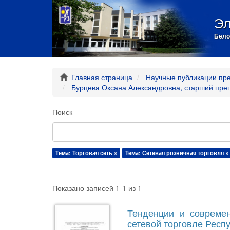
Эл
Бело
Главная страница
Научные публикации пр
Бурцева Оксана Александровна, старший пре
Поиск
Тема: Торговая сеть ×
Тема: Сетевая розничная торговля ×
Показано записей 1-1 из 1
Тенденции и совреме
сетевой торговле Респ