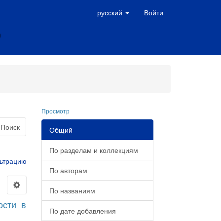
русский
Войти
Просмотр
Поиск
Общий
По разделам и коллекциям
ьтрацию
По авторам
По названиям
ости в
По дате добавления