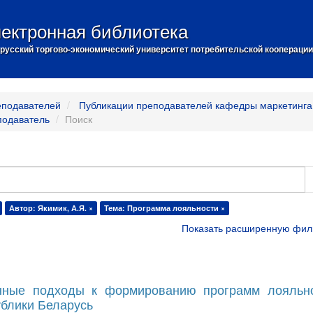
ектронная библиотека
русский торгово-экономический университет потребительской кооперации
еподавателей
Публикации преподавателей кафедры маркетинга
подаватель
Поиск
Автор: Якимик, А.Я. ×
Тема: Программа лояльности ×
Показать расширенную фил
нные подходы к формированию программ лояльн
ублики Беларусь