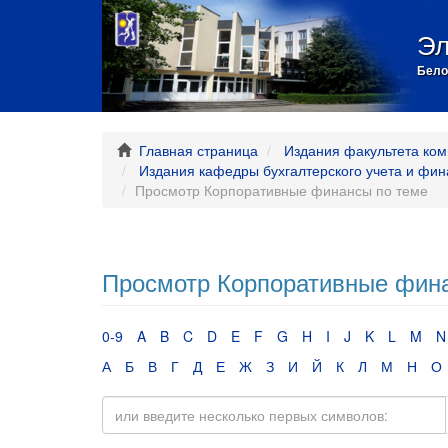
Эл
Бело
Главная страница
Издания факультета ком
Издания кафедры бухгалтерского учета и фин
Просмотр Корпоративные финансы по теме
Просмотр Корпоративные фин
0-9
A
B
C
D
E
F
G
H
I
J
K
L
M
N
А
Б
В
Г
Д
Е
Ж
З
И
Й
К
Л
М
Н
О