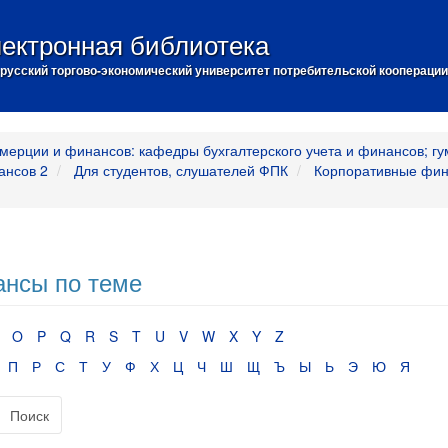
ектронная библиотека
русский торгово-экономический университет потребительской кооперации
мерции и финансов: кафедры бухгалтерского учета и финансов; гу
ансов 2
Для студентов, слушателей ФПК
Корпоративные фи
ансы по теме
O
P
Q
R
S
T
U
V
W
X
Y
Z
П
Р
С
Т
У
Ф
Х
Ц
Ч
Ш
Щ
Ъ
Ы
Ь
Э
Ю
Я
Поиск