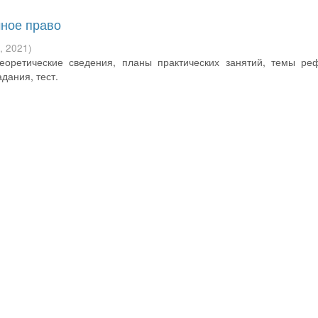
ное право
У
,
2021
)
еоретические сведения, планы практических занятий, темы ре
дания, тест.