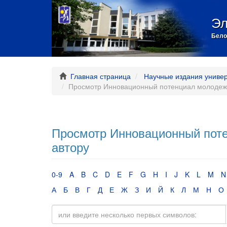
Эл
Бело
Главная страница
Научные издания униве
Просмотр Инновационный потенциал молодежи
Просмотр Инновационный поте
автору
0-9
A
B
C
D
E
F
G
H
I
J
K
L
M
N
А
Б
В
Г
Д
Е
Ж
З
И
Й
К
Л
М
Н
О