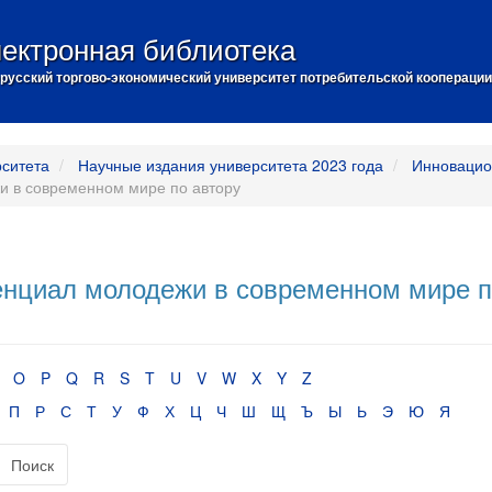
ектронная библиотека
русский торгово-экономический университет потребительской кооперации
рситета
Научные издания университета 2023 года
Инновацио
 в современном мире по автору
нциал молодежи в современном мире 
O
P
Q
R
S
T
U
V
W
X
Y
Z
П
Р
С
Т
У
Ф
Х
Ц
Ч
Ш
Щ
Ъ
Ы
Ь
Э
Ю
Я
Поиск