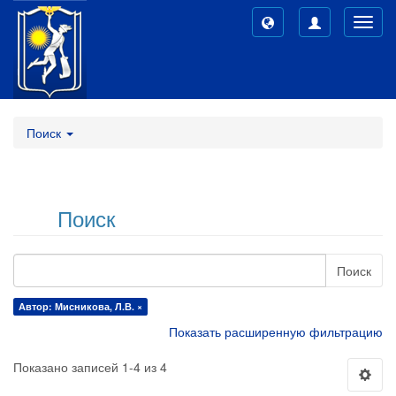
Toggl
navig
Поиск
Поиск
Поиск
Автор: Мисникова, Л.В. ×
Показать расширенную фильтрацию
Показано записей 1-4 из 4