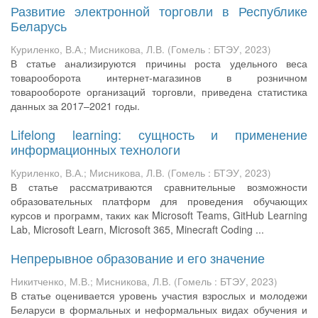
Развитие электронной торговли в Республике
Беларусь
Куриленко, В.А.
;
Мисникова, Л.В.
(
Гомель : БТЭУ
,
2023
)
В статье анализируются причины роста удельного веса
товарооборота интернет-магазинов в розничном
товарообороте организаций торговли, приведена статистика
данных за 2017–2021 годы.
Lifelong learning: сущность и применение
информационных технологи
Куриленко, В.А.
;
Мисникова, Л.В.
(
Гомель : БТЭУ
,
2023
)
В статье рассматриваются сравнительные возможности
образовательных платформ для проведения обучающих
курсов и программ, таких как Microsoft Teams, GitHub Learning
Lab, Microsoft Learn, Microsoft 365, Minecraft Coding ...
Непрерывное образование и его значение
Никитченко, М.В.
;
Мисникова, Л.В.
(
Гомель : БТЭУ
,
2023
)
В статье оценивается уровень участия взрослых и молодежи
Беларуси в формальных и неформальных видах обучения и