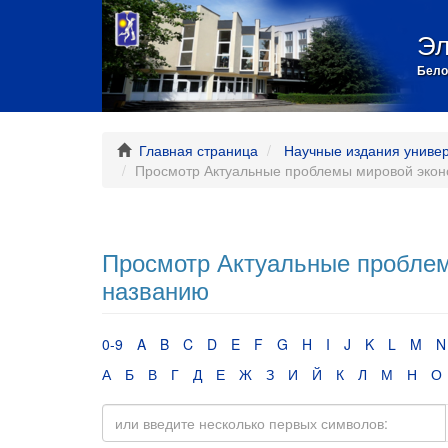
Эл
Бело
Главная страница
Научные издания униве
Просмотр Актуальные проблемы мировой экон
Просмотр Актуальные проблем
названию
0-9
A
B
C
D
E
F
G
H
I
J
K
L
M
N
А
Б
В
Г
Д
Е
Ж
З
И
Й
К
Л
М
Н
О