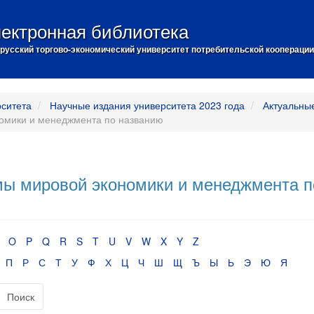
ектронная библиотека
русский торгово-экономический университет потребительской кооперации
рситета
Научные издания университета 2023 года
Актуальны
омики и менеджмента по названию
ы мировой экономики и менеджмента п
O
P
Q
R
S
T
U
V
W
X
Y
Z
П
Р
С
Т
У
Ф
Х
Ц
Ч
Ш
Щ
Ъ
Ы
Ь
Э
Ю
Я
Поиск