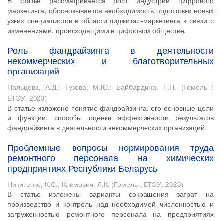
В статье рассматривается рост индустрии цифрового
маркетинга, обосновывается необходимость подготовки новых
узких специалистов в области диджитал-маркетинга в связи с
изменениями, происходящими в цифровом обществе.
Роль фандрайзинга в деятельности
некоммерческих и благотворительных
организаций
Пальцева, А.Д.
;
Гузова, М.Ю.
;
Байбардина, Т.Н.
(
Гомель :
БТЭУ
,
2023
)
В статье изложено понятие фандрайзинга, его основные цели
и функции, способы оценки эффективности результатов
фандрайзинга в деятельности некоммерческих организаций.
Проблемные вопросы нормирования труда
ремонтного персонала на химических
предприятиях Республики Беларусь
Никитенко, К.С.
;
Климович, Л.К.
(
Гомель : БТЭУ
,
2023
)
В статье изложены варианты сокращения затрат на
производство и контроль над необходимой численностью и
загруженностью ремонтного персонала на предприятиях