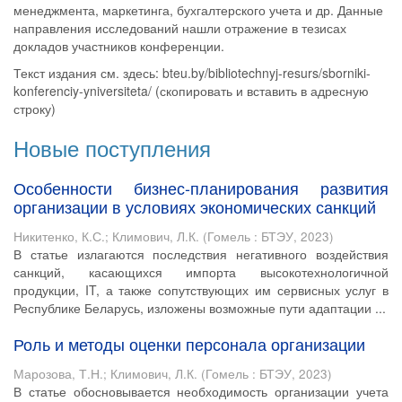
менеджмента, маркетинга, бухгалтерского учета и др. Данные
направления исследований нашли отражение в тезисах
докладов участников конференции.
Текст издания см. здесь: bteu.by/bibliotechnyj-resurs/sborniki-
konferenciy-yniversiteta/ (скопировать и вставить в адресную
строку)
Новые поступления
Особенности бизнес-планирования развития
организации в условиях экономических санкций
Никитенко, К.С.
;
Климович, Л.К.
(
Гомель : БТЭУ
,
2023
)
В статье излагаются последствия негативного воздействия
санкций, касающихся импорта высокотехнологичной
продукции, IT, а также сопутствующих им сервисных услуг в
Республике Беларусь, изложены возможные пути адаптации ...
Роль и методы оценки персонала организации
Марозова, Т.Н.
;
Климович, Л.К.
(
Гомель : БТЭУ
,
2023
)
В статье обосновывается необходимость организации учета