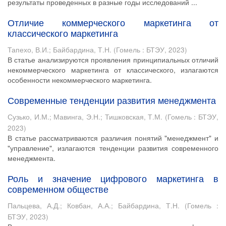
результаты проведенных в разные годы исследований ...
Отличие коммерческого маркетинга от
классического маркетинга
Тапехо, В.И.
;
Байбардина, Т.Н.
(
Гомель : БТЭУ
,
2023
)
В статье анализируются проявления принципиальных отличий
некоммерческого маркетинга от классического, излагаются
особенности некоммерческого маркетинга.
Современные тенденции развития менеджмента
Сузько, И.М.
;
Мавинга, Э.Н.
;
Тишковская, Т.М.
(
Гомель : БТЭУ
,
2023
)
В статье рассматриваются различия понятий "менеджмент" и
"управление", излагаются тенденции развития современного
менеджмента.
Роль и значение цифрового маркетинга в
современном обществе
Пальцева, А.Д.
;
Ковбан, А.А.
;
Байбардина, Т.Н.
(
Гомель :
БТЭУ
,
2023
)