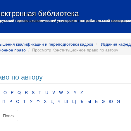
ектронная библиотека
русский торгово-экономический университет потребительской кооперации
ышения квалификации и переподготовки кадров
Издания кафед
ионное право
Просмотр Конституционное право по автору
во по автору
O
P
Q
R
S
T
U
V
W
X
Y
Z
П
Р
С
Т
У
Ф
Х
Ц
Ч
Ш
Щ
Ъ
Ы
Ь
Э
Ю
Я
Поиск