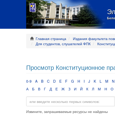
Эл
Бело
Главная страница
Издания факультета пов
Для студентов, слушателей ФПК
Конституц
Просмотр Конституционное пра
0-9
A
B
C
D
E
F
G
H
I
J
K
L
M
N
А
Б
В
Г
Д
Е
Ж
З
И
Й
К
Л
М
Н
О
Извините, запрашиваемые ресурсы не найдены