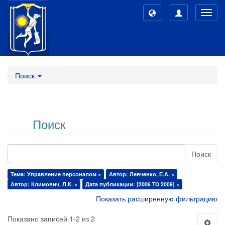
Toggl
navig
Поиск
Поиск
Поиск
Тема: Управление персоналом ×
Автор: Левченко, Е.А. ×
Автор: Климович, Л.К. ×
Дата публикации: [2006 TO 2009] ×
Показать расширенную фильтрацию
Показано записей 1-2 из 2