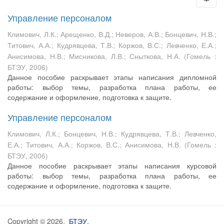
Управление персоналом
Климович, Л.К.
;
Арещенко, В.Д.
;
Неверов, А.В.
;
Бонцевич, Н.В.
;
Титович, А.А.
;
Кудрявцева, Т.В.
;
Коржов, В.С.
;
Левченко, Е.А.
;
Анисимова, Н.В.
;
Мисникова, Л.В.
;
Сныткова, Н.А.
(
Гомель :
БТЭУ
,
2006
)
Данное пособие раскрывает этапы написания дипломной
работы: выбор темы, разработка плана работы, ее
содержание и оформление, подготовка к защите.
Управление персоналом
Климович, Л.К.
;
Бонцевич, Н.В.
;
Кудрявцева, Т.В.
;
Левченко,
Е.А.
;
Титович, А.А.
;
Коржов, В.С.
;
Анисимова, Н.В.
(
Гомель :
БТЭУ
,
2006
)
Данное пособие раскрывает этапы написания курсовой
работы: выбор темы, разработка плана работы, ее
содержание и оформление, подготовка к защите.
Copyright © 2026,
БТЭУ
,