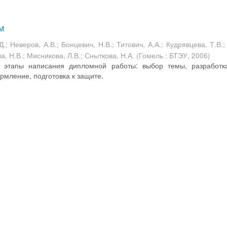
м
Д.
;
Неверов, А.В.
;
Бонцевич, Н.В.
;
Титович, А.А.
;
Кудрявцева, Т.В.
а, Н.В.
;
Мисникова, Л.В.
;
Сныткова, Н.А.
(
Гомель : БТЭУ
,
2006
)
 этапы написания дипломной работы: выбор темы, разработк
рмление, подготовка к защите.