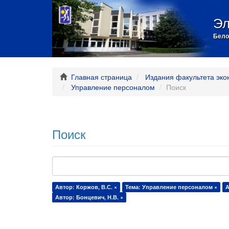
Эл
Бело
Главная страница
Издания факультета эко
Управление персоналом
Поиск
Поиск
Автор: Коржов, В.С. ×
Тема: Управление персоналом ×
А
Автор: Бонцевич, Н.В. ×