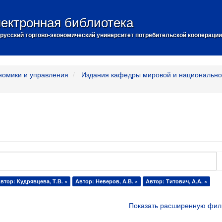
ектронная библиотека
русский торгово-экономический университет потребительской кооперации
номики и управления
Издания кафедры мировой и национально
втор: Кудрявцева, Т.В. ×
Автор: Неверов, А.В. ×
Автор: Титович, А.А. ×
Показать расширенную фил