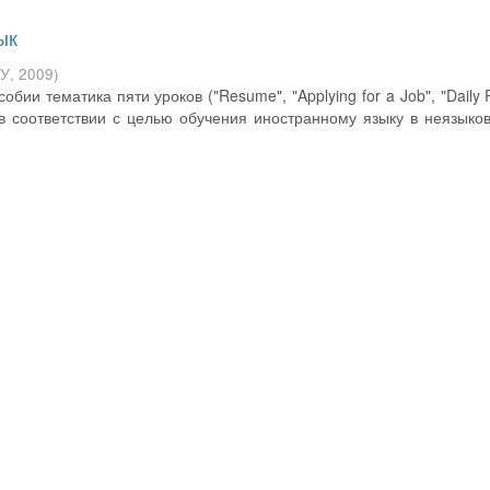
ык
ЭУ
,
2009
)
ии тематика пяти уроков ("Resume", "Applying for a Job", "Daily R
") в соответствии с целью обучения иностранному языку в неязыко