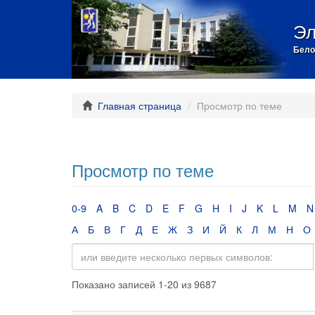
Эл
Бело
Главная страница
Просмотр по теме
Просмотр по теме
0-9
A
B
C
D
E
F
G
H
I
J
K
L
M
N
А
Б
В
Г
Д
Е
Ж
З
И
Й
К
Л
М
Н
О
Показано записей 1-20 из 9687