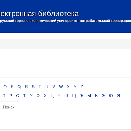
ектронная библиотека
русский торгово-экономический университет потребительской кооперации
O
P
Q
R
S
T
U
V
W
X
Y
Z
П
Р
С
Т
У
Ф
Х
Ц
Ч
Ш
Щ
Ъ
Ы
Ь
Э
Ю
Я
Поиск