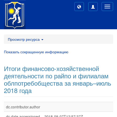
Toggl
navig
Просмотр ресурса
Показать сокращенную информацию
Итоги финансово-хозяйственной
деятельности по райпо и филиалам
облпотребобщества за январь–июль
2018 года
dc.contributor.author
dc.date.accessioned
2018-09-07T12:57:37Z