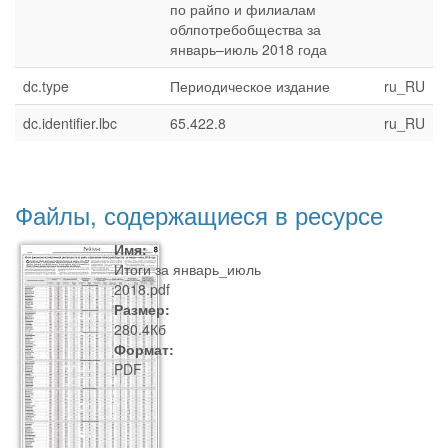
по райпо и филиалам
облпотребобщества за
январь–июль 2018 года
dc.type
Периодическое издание
ru_RU
dc.identifier.lbc
65.422.8
ru_RU
Файлы, содержащиеся в ресурсе
Имя:
Итоги за январь_июль
2018.pdf
Размер:
280.4Кб
Формат:
PDF