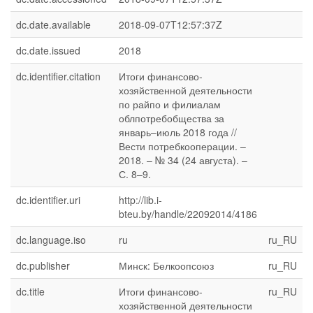
dc.date.available
2018-09-07T12:57:37Z
dc.date.issued
2018
dc.identifier.citation
Итоги финансово-
хозяйственной деятельности
по райпо и филиалам
облпотребобщества за
январь–июль 2018 года //
Вести потребкооперации. –
2018. – № 34 (24 августа). –
С. 8–9.
dc.identifier.uri
http://lib.i-
bteu.by/handle/22092014/4186
dc.language.iso
ru
ru_RU
dc.publisher
Минск: Белкоопсоюз
ru_RU
dc.title
Итоги финансово-
ru_RU
хозяйственной деятельности