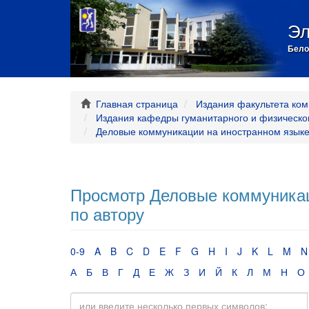
Эл
Бело
Главная страница
Издания факультета ком
Издания кафедры гуманитарного и физическо
Деловые коммуникации на иностранном языке 
Просмотр Деловые коммуникаци
по автору
0-9
A
B
C
D
E
F
G
H
I
J
K
L
M
N
А
Б
В
Г
Д
Е
Ж
З
И
Й
К
Л
М
Н
О