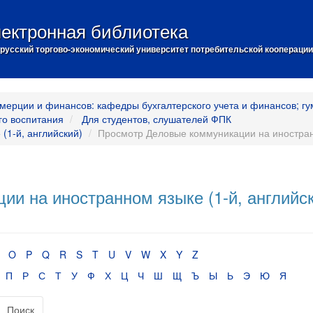
ектронная библиотека
русский торгово-экономический университет потребительской кооперации
мерции и финансов: кафедры бухгалтерского учета и финансов; гу
го воспитания
Для студентов, слушателей ФПК
(1-й, английский)
Просмотр Деловые коммуникации на иностранн
и на иностранном языке (1-й, английс
O
P
Q
R
S
T
U
V
W
X
Y
Z
П
Р
С
Т
У
Ф
Х
Ц
Ч
Ш
Щ
Ъ
Ы
Ь
Э
Ю
Я
Поиск