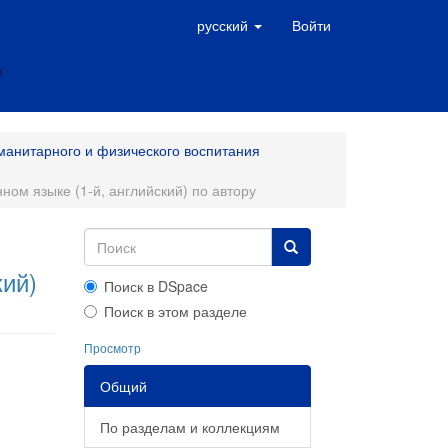
русский
Войти
манитарного и физического воспитания
ом языке (1-й, английский) по автору
кий)
Поиск в DSpace
Поиск в этом разделе
Просмотр
Общий
По разделам и коллекциям