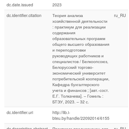
dc.date.issued
2023
dc.identifier.citation
Теория анализа
ru_RU
хозяйственной деятельности
: практикум для реализации
содержания
образовательных программ
общего высшего образования
и переподготовки
руководящих работников и
специалистов / Белкоопсоюз,
Белорусский торгово-
экономический университет
потребительской кооперации,
Кафедра бухгалтерского
учета и финансов ; [авт.-сост.
Е.Г. Толкачева]. – Гомель :
БТЭУ, 2023. – 32 с.
dc.identifier.uri
http://lib.i-
bteu.by/handle/22092014/6155
dc.description.abstract
Практикум предназначен для
ru_RU