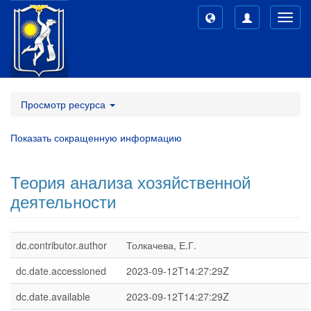
Toggl
navig
Просмотр ресурса
Показать сокращенную информацию
Теория анализа хозяйственной
деятельности
dc.contributor.author
Толкачева, Е.Г.
dc.date.accessioned
2023-09-12T14:27:29Z
dc.date.available
2023-09-12T14:27:29Z