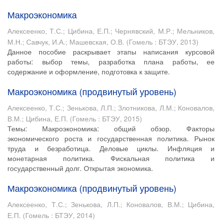
Макроэкономика
Алексеенко, Т.С.
;
Цибина, Е.П.
;
Чернявский, М.Р.
;
Мельников,
М.Н.
;
Савчук, И.А.
;
Машевская, О.В.
(
Гомель : БТЭУ
,
2013
)
Данное пособие раскрывает этапы написания курсовой
работы: выбор темы, разработка плана работы, ее
содержание и оформление, подготовка к защите.
Макроэкономика (продвинутый уровень)
Алексеенко, Т.С.
;
Зенькова, Л.П.
;
Злотникова, Л.М.
;
Коновалов,
В.М.
;
Цибина, Е.П.
(
Гомель : БТЭУ
,
2015
)
Темы: Макроэкономика: общий обзор. Факторы
экономического роста и государственная политика. Рынок
труда и безработица. Деловые циклы. Инфляция и
монетарная политика. Фискальная политика и
государственный долг. Открытая экономика.
Макроэкономика (продвинутый уровень)
Алексеенко, Т.С.
;
Зенькова, Л.П.
;
Коновалов, В.М.
;
Цибина,
Е.П.
(
Гомель : БТЭУ
,
2014
)