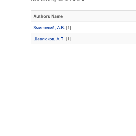
Authors Name
Змиевский, А.В.
[1]
Шевлюков, А.П.
[1]