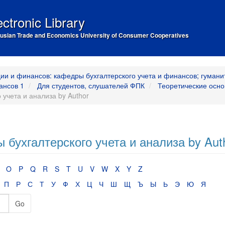
ectronic Library
usian Trade and Economics University of Consumer Cooperatives
ии и финансов: кафедры бухгалтерского учета и финансов; гумани
ансов 1
Для студентов, слушателей ФПК
Теоретические осно
 учета и анализа by Author
 бухгалтерского учета и анализа by Aut
O
P
Q
R
S
T
U
V
W
X
Y
Z
П
Р
С
Т
У
Ф
Х
Ц
Ч
Ш
Щ
Ъ
Ы
Ь
Э
Ю
Я
Go