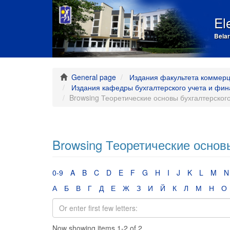
El
Belar
General page
Издания факультета коммерц
Издания кафедры бухгалтерского учета и фин
Browsing Теоретические основы бухгалтерского
Browsing Теоретические основы
0-9
A
B
C
D
E
F
G
H
I
J
K
L
M
N
А
Б
В
Г
Д
Е
Ж
З
И
Й
К
Л
М
Н
О
Now showing items 1-2 of 2