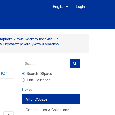
English
Login
тарного и физического воспитания
вы бухгалтерского учета и анализа
hor
Search DSpace
This Collection
Browse
All of DSpace
Communities & Collections