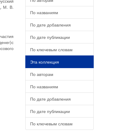
По авторам
усский
. М. В.
По названиям
По дате добавления
участия
По дате публикации
енег)с
сового
По ключевым словам
Эта коллекция
По авторам
По названиям
По дате добавления
По дате публикации
По ключевым словам