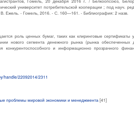
агистрантов, Гомель, 20 декабря 2016 г. / Белкоопсоюз, Белор
ический университет потребительской кооперации ; под науч. ред
В. Ежель. - Гомель, 2016. - С. 160—161. - Библиография: 2 назв.
щается роль ценных бумаг, таких как клиринговые сертификаты 
ании нового сегмента денежного рынка (рынка обеспеченных д
ия конкурентоспособного и информационно прозрачного финан
eu.by/handle/22092014/2311
ные проблемы мировой экономики и менеджмента
[41]