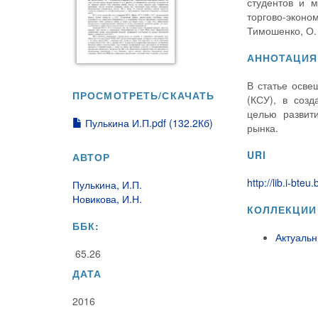
студентов и м
торгово-эконом
Тимошенко, О. 
АННОТАЦИЯ
В статье осве
ПРОСМОТРЕТЬ/СКАЧАТЬ
(КСУ), в созд
целью развит
Пулькина И.П.pdf (132.2Кб)
рынка.
URI
АВТОР
http://lib.i-bt
Пулькина, И.П.
Новикова, И.Н.
КОЛЛЕКЦИИ
ББК:
Актуаль
65.26
ДАТА
2016