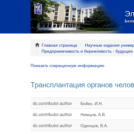
Эл
Бело
Главная страница
Научные издания униве
Предприимчивость и бережливость - будущее
Показать сокращенную информацию
Трансплантация органов чело
dc.contributor.author
Бойко, И.Н.
dc.contributor.author
Немцов, А.В.
dc.contributor.author
Одинцов, В.А.