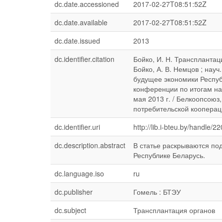
dc.date.accessioned
2017-02-27T08:51:52Z
dc.date.available
2017-02-27T08:51:52Z
dc.date.issued
2013
dc.identifier.citation
Бойко, И. Н. Трансплантац
Бойко, А. В. Немцов ; науч
будущее экономики Респуб
конференции по итогам на
мая 2013 г. / Белкоопсоюз
потребительской кооперации
dc.identifier.uri
http://lib.i-bteu.by/handle/
dc.description.abstract
В статье раскрываются под
Республике Беларусь.
dc.language.iso
ru
dc.publisher
Гомель : БТЭУ
dc.subject
Трансплантация органов