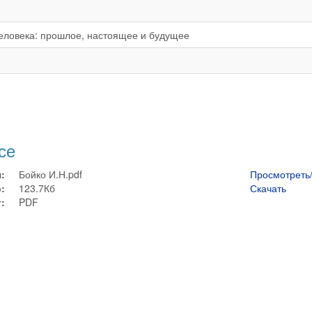
еловека: прошлое, настоящее и будущее
се
:
Бойко И.Н.pdf
Просмотреть
:
123.7Кб
Скачать
:
PDF