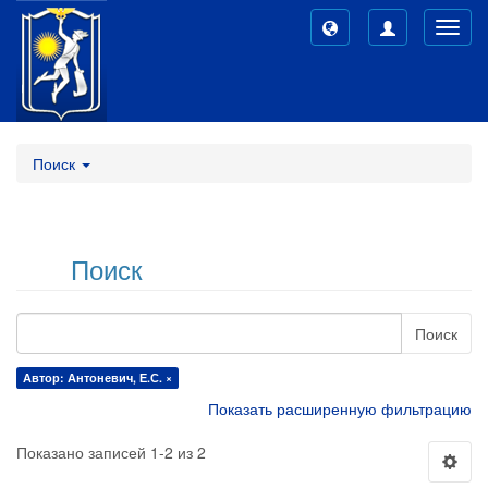
Toggl
navig
Поиск
Поиск
Поиск
Автор: Антоневич, Е.С. ×
Показать расширенную фильтрацию
Показано записей 1-2 из 2