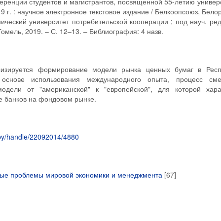
еренции студентов и магистрантов, посвященной 55-летию универ
9 г. : научное электронное текстовое издание / Белкоопсоюз, Бело
ический университет потребительской кооперации ; под науч. ред
омель, 2019. – С. 12–13. – Библиография: 4 назв.
лизируется формирование модели рынка ценных бумаг в Респ
основе использования международного опыта, процесс см
модели от "американской" к "европейской", для которой хара
 банков на фондовом рынке.
eu.by/handle/22092014/4880
ные проблемы мировой экономики и менеджмента
[67]