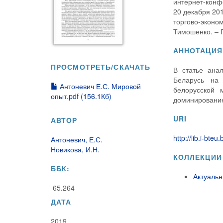
интернет-конф
20 декабря 201
торгово-эконом
Тимошенко. – Г
АННОТАЦИЯ
ПРОСМОТРЕТЬ/СКАЧАТЬ
В статье ана
Беларусь на 
Антоневич Е.С. Мировой
белорусской 
опыт.pdf (156.1Кб)
доминирование
URI
АВТОР
http://lib.i-bt
Антоневич, Е.С.
Новикова, И.Н.
КОЛЛЕКЦИИ
ББК:
Актуаль
65.264
ДАТА
2019