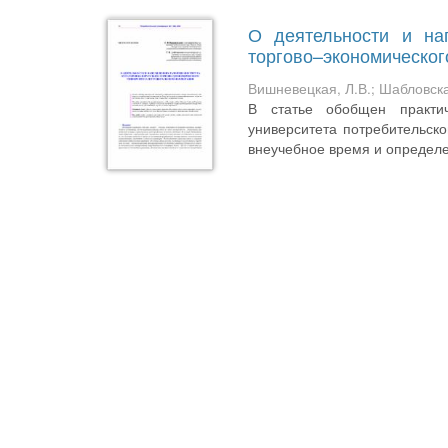
О деятельности и нап
торгово–экономическог
Вишневецкая, Л.В.
;
Шабловска
В статье обобщен практич
университета потребительск
внеучебное время и определен