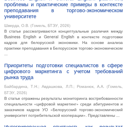
проблемы и практические примеры в контексте
преподавания в торгово-экономическом
университете
Шверда, О.В.
(
Гомель, БТЭУ
,
2026
)
В статье рассматриваются концептуальные различия между
Business English и General English в контексте подготовки
кадров для белорусской экономики. На основе анализа
практики преподавания в Белорусском торгово-экономическом
...
Приоритеты подготовки специалистов в сфере
цифрового маркетинга с учетом требований
рынка труда
Байбардина, Т.Н.
;
Авдашкова, Л.П.
;
Романюк, А.А.
(
Гомель,
БТЭУ
,
2026
)
В статье отражены результаты мониторинга востребованности
специальности «цифровой маркетинг» среди абитуриентов и
заказчиков кадров УО «Белорусский торгово-экономический
университет потребительской кооперации». Представлены ...
Интегрированная отчетность как результат