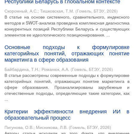
Республики Беларусь в глобальном контексте
Скоромный, А.С.
;
Тишковская, Т.М.
(
Гомель, БТЭУ
,
2026
)
В статье на основе системного, сравнительного, индексного
методов и SWOT-анализа проведена комплексная диагностика
конкурентных позиций Республики Беларусь и существующих
элементов ее идеологического позиционирования. ...
Основные подходы к формулировке
категорийных понятий, отражающих понятие
маркетинга в сфере образования
Байбардина, Т.Н.
;
Романюк, А.А.
(
Гомель, БТЭУ
,
2026
)
В статье рассмотрены современные подходы к формулировке
категорийных понятий, отражающих понятие маркетинга в
сфере образования. Проанализированы зарубежные и
отечественные подходы, определяющие такие категории, как
...
Критерии эффективности внедрения ИИ в
образовательный процесс
Пигунова, О.В.
;
Мисникова, Л.В.
(
Гомель, БТЭУ
,
2026
)
Авторы статьи исходили из того факта, что внедрение