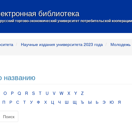
ектронная библиотека
русский торгово-экономический университет потребительской кооперации
рситета
Научные издания университета 2023 года
Молодежь 
о названию
O
P
Q
R
S
T
U
V
W
X
Y
Z
П
Р
С
Т
У
Ф
Х
Ц
Ч
Ш
Щ
Ъ
Ы
Ь
Э
Ю
Я
Поиск