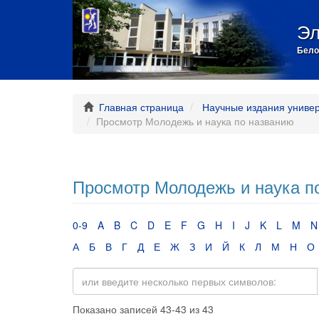
Эл
Бело
Главная страница
Научные издания униве
Просмотр Молодежь и наука по названию
Просмотр Молодежь и наука п
0-9
A
B
C
D
E
F
G
H
I
J
K
L
M
N
А
Б
В
Г
Д
Е
Ж
З
И
Й
К
Л
М
Н
О
Показано записей 43-43 из 43