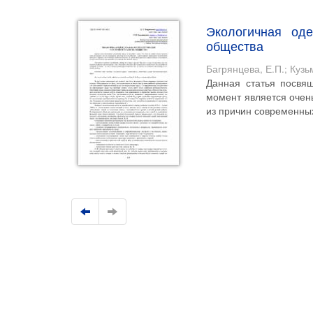
Экологичная од
общества
Багрянцева, Е.П.
;
Кузь
Данная статья посвя
момент является очень
из причин современных 