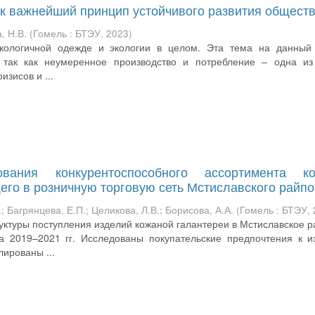
к важнейший принцип устойчивого развития общест
, Н.В.
(
Гомель : БТЭУ
,
2023
)
кологичной одежде и экологии в целом. Эта тема на данный
, так как неумеренное производство и потребление – одна из
изисов и ...
ания конкурентоспособного ассортимента ко
его в розничную торговую сеть Мстиславского райпо
.
;
Багрянцева, Е.П.
;
Целикова, Л.В.
;
Борисова, А.А.
(
Гомель : БТЭУ
,
руктуры поступления изделий кожаной галантереи в Мстиславское 
а 2019–2021 гг. Исследованы покупательские предпочтения к 
ированы ...