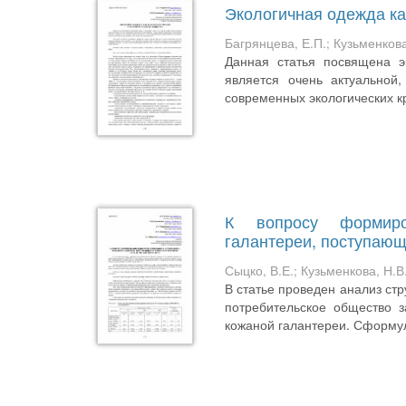
Экологичная одежда ка
Багрянцева, Е.П.
;
Кузьменкова
Данная статья посвящена э
является очень актуальной
современных экологических кр
К вопросу формиров
галантереи, поступающ
Сыцко, В.Е.
;
Кузьменкова, Н.В
В статье проведен анализ ст
потребительское общество з
кожаной галантереи. Сформул