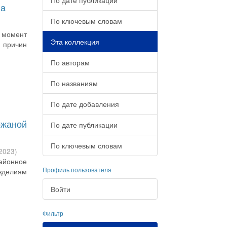
По дате публикации
ва
По ключевым словам
 момент
Эта коллекция
 причин
По авторам
По названиям
По дате добавления
жаной
По дате публикации
По ключевым словам
2023
)
районное
Профиль пользователя
изделиям
Войти
Фильтр