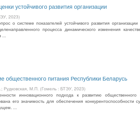
ценки устойчивого развития организации
ТЭУ
,
2023
)
опрос о системе показателей устойчивого развития организации
 целенаправленного процесса динамического изменения качеств
...
е общественного питания Республики Беларусь
.
;
Рудковская, М.П.
(
Гомель : БТЭУ
,
2023
)
енности инновационного подхода к развитию общественного 
ована его значимость для обеспечения конкурентоспособности с
щем. ...