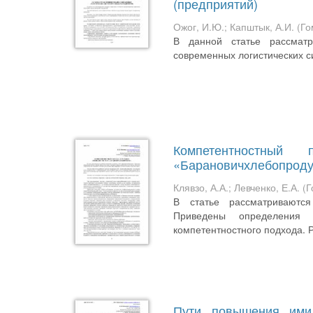
(предприятий)
Ожог, И.Ю.
;
Капштык, А.И.
(
Го
В данной статье рассматр
современных логистических с
Компетентностны
«Барановичхлебопроду
Клявзо, А.А.
;
Левченко, Е.А.
(
Г
В статье рассматриваются
Приведены определения 
компетентностного подхода. Р
Пути повышения ими