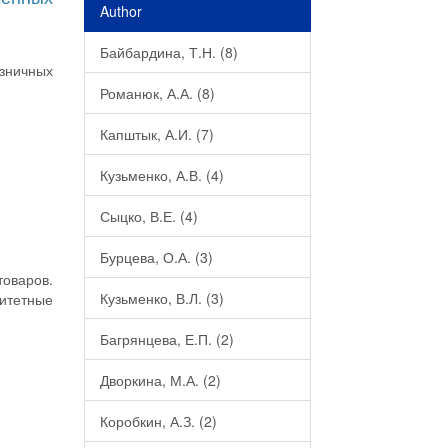
Author
Байбардина, Т.Н. (8)
зничных
Романюк, А.А. (8)
Капштык, А.И. (7)
Кузьменко, А.В. (4)
Сыцко, В.Е. (4)
Бурцева, О.А. (3)
товаров.
Кузьменко, В.Л. (3)
ритетные
Багрянцева, Е.П. (2)
Дворкина, М.А. (2)
Коробкин, А.З. (2)