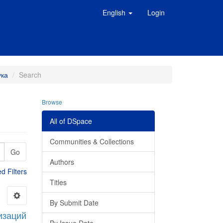
English
Login
ука
Search
Browse
All of DSpace
Communities & Collections
Go
Authors
 Filters
Titles
By Submit Date
изаций