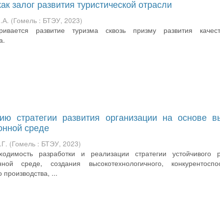
ак залог развития туристической отрасли
.А.
(
Гомель : БТЭУ
,
2023
)
ивается развитие туризма сквозь призму развития качест
а.
ию стратегии развития организации на основе в
онной среде
.Г.
(
Гомель : БТЭУ
,
2023
)
одимость разработки и реализации стратегии устойчивого р
ной среде, создания высокотехнологичного, конкурентоспос
производства, ...