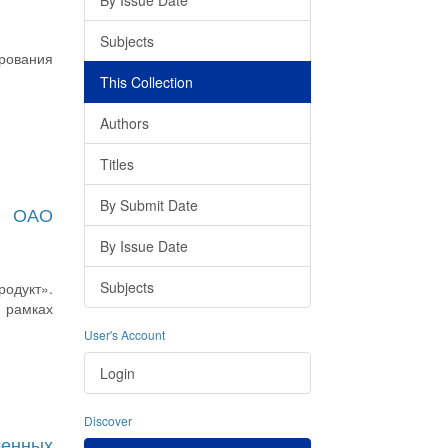
By Issue Date
Subjects
рования
This Collection
Authors
Titles
By Submit Date
в ОАО
By Issue Date
Subjects
одукт».
 рамках
User's Account
Login
Discover
менных