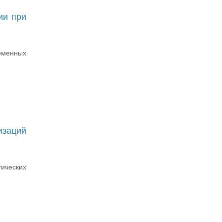
ии при
еменных
заций
ических