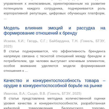
управления к инклюзивным, ориентированным на развитие
потенциала каждого сотрудника, подчеркивается роль
корпоративной репутации, цифровых обучающих платформ,
...
Модель влияния эмоций и рассудка на
формирование отношений к бренду
Исаева, К.И.
;
Гвоздь, С.Г.
;
Байбардина, Т.Н.
(
Гомель, БТЭУ
,
2025
)
В статье подчеркивается, что эффективность брендинга
напрямую связана с теснотой отношений между брендом и
потребителем, где человек выступает ключевым элементом,
особое внимание уделяется модели формирования
отношения к ...
Качество и конкурентоспособность товара –
орудие в конкурентоспособной борьбе на рынке
Иванова, В.А.
;
Сыцко, В.В.
(
Гомель, БТЭУ
,
2025
)
В статье представлена методика количественной оценки
уровня качества и конкурентоспособности, разработанная
кафедрой товароведения Белорусского торгово-