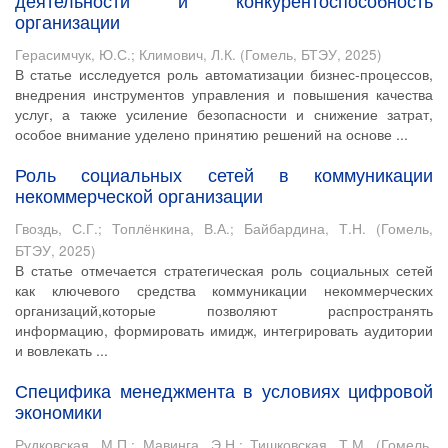
деятельности и конкурентоспособность
организации
Герасимчук, Ю.С.
;
Климович, Л.К.
(
Гомель, БТЭУ
,
2025
)
В статье исследуется роль автоматизации бизнес-процессов,
внедрения инструментов управления и повышения качества
услуг, а также усиление безопасности и снижение затрат,
особое внимание уделено принятию решений на основе ...
Роль социальных сетей в коммуникации
некоммерческой организации
Гвоздь, С.Г.
;
Топлёнкина, В.А.
;
Байбардина, Т.Н.
(
Гомель,
БТЭУ
,
2025
)
В статье отмечается стратегическая роль социальных сетей
как ключевого средства коммуникации некоммерческих
организаций,которые позволяют распространять
информацию, формировать имидж, интегрировать аудитории
и вовлекать ...
Специфика менеджмента в условиях цифровой
экономики
Рудковская, М.П.
;
Мавинга, Э.Н.
;
Тишковская, Т.М.
(
Гомель,