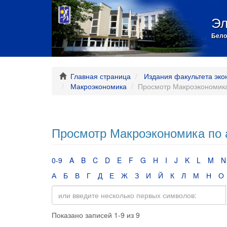
Эл
Бело
Главная страница
Издания факультета эко
Макроэкономика
Просмотр Макроэкономика
Просмотр Макроэкономика по 
0-9
A
B
C
D
E
F
G
H
I
J
K
L
M
N
А
Б
В
Г
Д
Е
Ж
З
И
Й
К
Л
М
Н
О
Показано записей 1-9 из 9