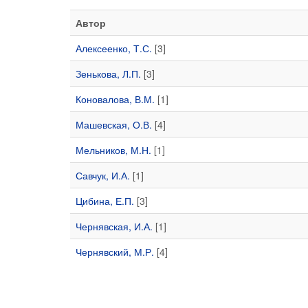
Автор
Алексеенко, Т.С.
[3]
Зенькова, Л.П.
[3]
Коновалова, В.М.
[1]
Машевская, О.В.
[4]
Мельников, М.Н.
[1]
Савчук, И.А.
[1]
Цибина, Е.П.
[3]
Чернявская, И.А.
[1]
Чернявский, М.Р.
[4]