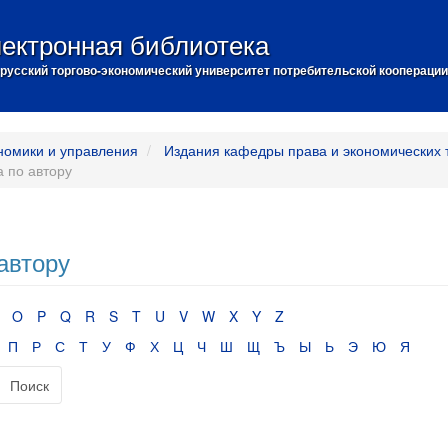
ектронная библиотека
русский торгово-экономический университет потребительской кооперации
номики и управления
Издания кафедры права и экономических 
 по автору
автору
O
P
Q
R
S
T
U
V
W
X
Y
Z
П
Р
С
Т
У
Ф
Х
Ц
Ч
Ш
Щ
Ъ
Ы
Ь
Э
Ю
Я
Поиск