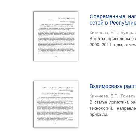
Современные нап
сетей в Республи
Кикинева, Е.Г.
;
Буторли
В статье приведены св
2000–2011 годы, отме
Взаимосвязь расп
Кикинева, Е.Г.
(
Гомель
В статье логистика р
технологий, направ
прибыли.