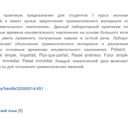
 практикум предназначен для студентов 1 курса экономи
ей и имеет целью закрепление грамматического материала п
явительного наклонения». Данный лабораторный практикум по
ные времена изъявительного наклонения на основе большого кол
 уметь применять полученные навыки в устной речи. Лабора
лючает объяснение грамматического материала и различны
о основным временам изъявительного наклонения: Présent,
 simple, Imparfait, Plus-que-parfait, Passé antérieur, Futur simple
tur immédiat, Passé immédiat. Каждый тематический урок включае
сты для опознания грамматических явлений.
eu.by/handle/22092014/451
кий язык
[8]