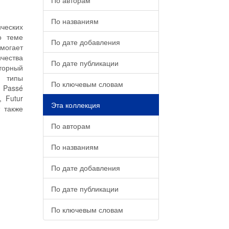
По авторам
По названиям
ческих
о теме
По дате добавления
могает
ичества
По дате публикации
торный
е типы
По ключевым словам
 Passé
, Futur
Эта коллекция
т также
По авторам
По названиям
По дате добавления
По дате публикации
По ключевым словам