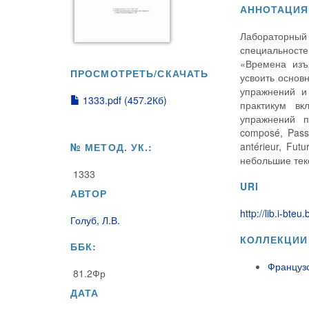
АННОТАЦИЯ
Лабораторный
специальност
«Времена изъ
ПРОСМОТРЕТЬ/СКАЧАТЬ
усвоить основ
упражнений и
1333.pdf (457.2Кб)
практикум вк
упражнений п
composé, Passé
antérieur, Fu
№ МЕТОД. УК.:
небольшие тек
1333
URI
АВТОР
http://lib.i-bt
Голуб, Л.В.
КОЛЛЕКЦИИ
ББК:
Французс
81.2Фр
ДАТА