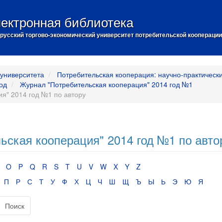
ектронная библиотека
русский торгово-экономический университет потребительской кооперации
университета
Потребительская кооперация: научно-практическ
од
Журнал "Потребительская кооперация" 2014 год №1
я" 2014 год №1 по автору
ская кооперация" 2014 год №1 по авто
O
P
Q
R
S
T
U
V
W
X
Y
Z
П
Р
С
Т
У
Ф
Х
Ц
Ч
Ш
Щ
Ъ
Ы
Ь
Э
Ю
Я
Поиск