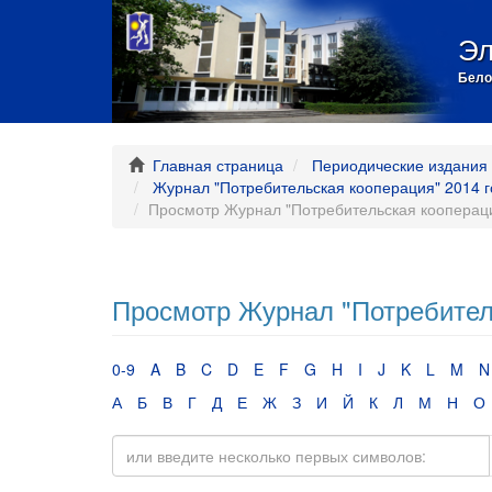
Эл
Бело
Главная страница
Периодические издания 
Журнал "Потребительская кооперация" 2014 г
Просмотр Журнал "Потребительская коопераци
Просмотр Журнал "Потребитель
0-9
A
B
C
D
E
F
G
H
I
J
K
L
M
N
А
Б
В
Г
Д
Е
Ж
З
И
Й
К
Л
М
Н
О