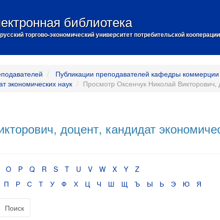
ектронная библиотека
русский торгово-экономический университет потребительской кооперации
еподавателей
Публикации преподавателей кафедры коммерции 
ат экономических наук
Просмотр Оксенчук Николай Викторович, д
кторович, доцент, кандидат экономиче
O
P
Q
R
S
T
U
V
W
X
Y
Z
П
Р
С
Т
У
Ф
Х
Ц
Ч
Ш
Щ
Ъ
Ы
Ь
Э
Ю
Я
Поиск