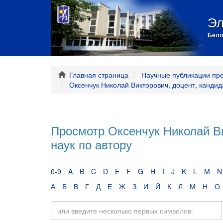
Эл
Бело
Главная страница
Научные публикации пр
Оксенчук Николай Викторович, доцент, кандид
Просмотр Оксенчук Николай Ви
наук по автору
0-9
A
B
C
D
E
F
G
H
I
J
K
L
M
N
А
Б
В
Г
Д
Е
Ж
З
И
Й
К
Л
М
Н
О