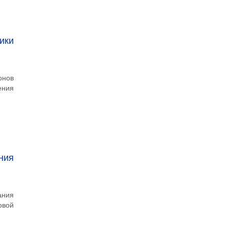
ики
онов
ения
ния
ания
овой