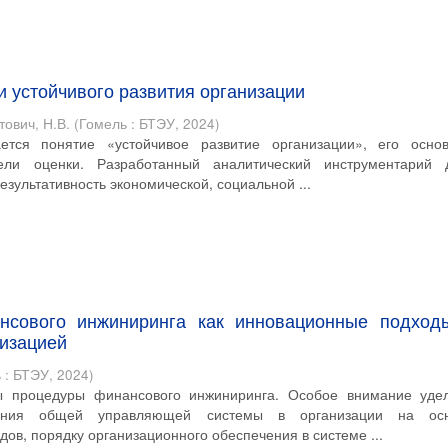
и устойчивого развития организации
ович, Н.В.
(
Гомель : БТЭУ
,
2024
)
ется понятие «устойчивое развитие организации», его осно
ели оценки. Разработанный аналитический инструментарий 
езультативность экономической, социальной ...
нсового инжиниринга как инновационные подход
низацией
 : БТЭУ
,
2024
)
ы процедуры финансового инжиниринга. Особое внимание уде
ания общей управляющей системы в организации на ос
ов, порядку организационного обеспечения в системе ...