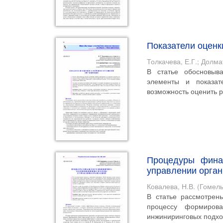
Показатели оценк
Толкачева, Е.Г.
;
Долмат
В статье обосновыва
элементы и показат
возможность оценить р
Процедуры фина
управлении орга
Ковалева, Н.В.
(
Гомель
В статье рассмотрен
процессу формиров
инжиниринговых подход