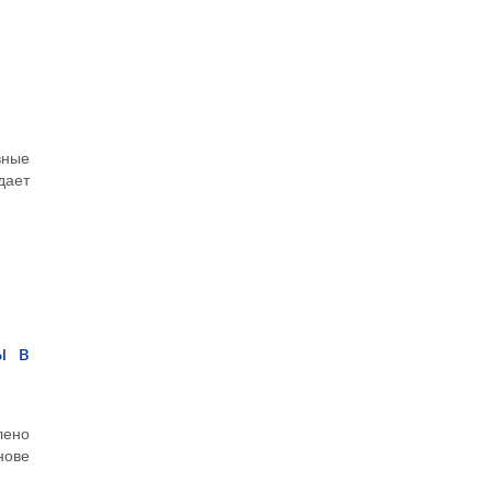
вные
дает
ы в
лено
нове