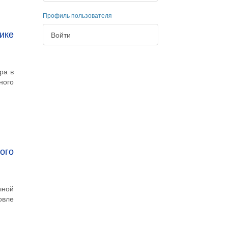
Профиль пользователя
ике
Войти
ра в
ного
ого
чной
овле