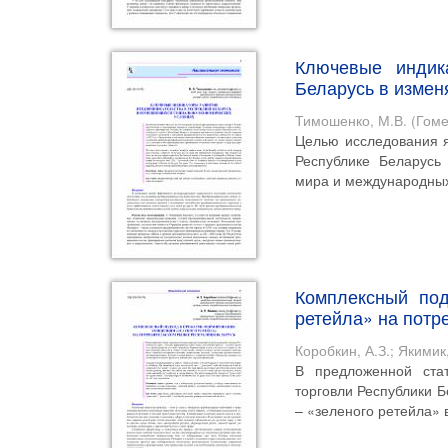
Ключевые индик
Беларусь в измен
Тимошенко, М.В.
(
Гоме
Целью исследования я
Республике Беларусь
мира и международных 
Комплексный под
ретейла» на потр
Коробкин, А.З.
;
Якимик,
В предложенной ста
торговли Республики 
– «зеленого ретейла» в