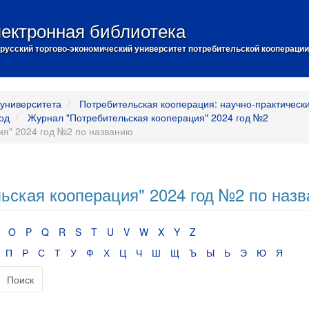
ектронная библиотека
русский торгово-экономический университет потребительской кооперации
университета
Потребительская кооперация: научно-практическ
од
Журнал "Потребительская кооперация" 2024 год №2
я" 2024 год №2 по названию
ьская кооперация" 2024 год №2 по наз
O
P
Q
R
S
T
U
V
W
X
Y
Z
П
Р
С
Т
У
Ф
Х
Ц
Ч
Ш
Щ
Ъ
Ы
Ь
Э
Ю
Я
Поиск