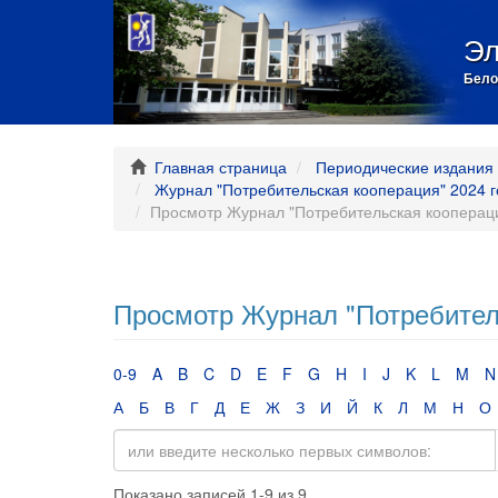
Эл
Бело
Главная страница
Периодические издания 
Журнал "Потребительская кооперация" 2024 г
Просмотр Журнал "Потребительская коопераци
Просмотр Журнал "Потребител
0-9
A
B
C
D
E
F
G
H
I
J
K
L
M
N
А
Б
В
Г
Д
Е
Ж
З
И
Й
К
Л
М
Н
О
Показано записей 1-9 из 9