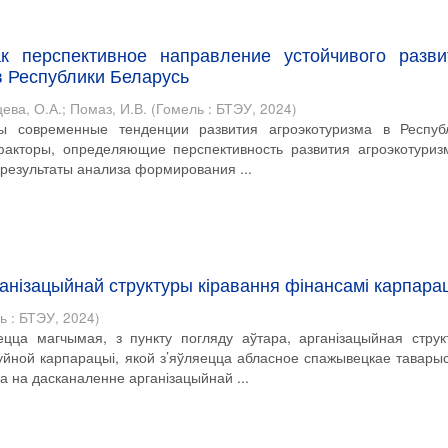
ак перспективное направление устойчивого разви
в Республики Беларусь
ева, О.А.
;
Помаз, И.В.
(
Гомель : БТЭУ
,
2024
)
ы современные тенденции развития агроэкотуризма в Респуб
факторы, определяющие перспективность развития агроэкотуриз
результаты анализа формирования ...
анізацыйнай структуры кіравання фінансамі карпара
ь : БТЭУ
,
2024
)
цца магчымая, з пункту погляду аўтара, арганізацыйная струк
уйной карпарацыі, якой з’яўляецца абласное спажывецкае таварыс
а на дасканаленне арганізацыйнай ...