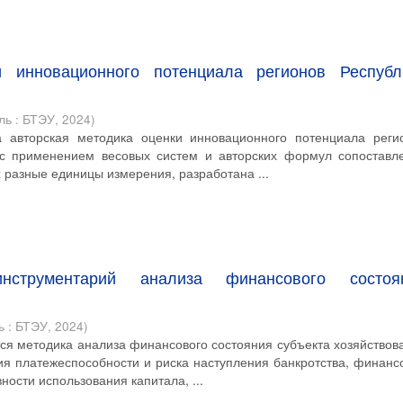
и инновационного потенциала регионов Республ
ль : БТЭУ
,
2024
)
а авторская методика оценки инновационного потенциала реги
 с применением весовых систем и авторских формул сопоставл
 разные единицы измерения, разработана ...
инструментарий анализа финансового состоя
ь : БТЭУ
,
2024
)
тся методика анализа финансового состояния субъекта хозяйствов
ия платежеспособности и риска наступления банкротства, финанс
ности использования капитала, ...