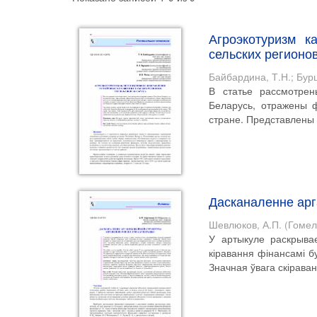
Агроэкотуризм к
сельских регионо
Байбардина, Т.Н.
;
Бурц
В статье рассмотрен
Беларусь, отражены 
стране. Представлены 
Дасканаленне арг
Шевлюков, А.П.
(
Гомел
У артыкуле раскрывае
кіравання фінансамі б
Значная ўвага скіраван