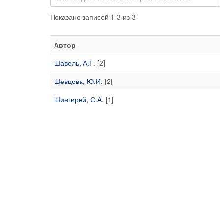
Показано записей 1-3 из 3
Автор
Шавель, А.Г.
[2]
Шевцова, Ю.И.
[2]
Шингирей, С.А.
[1]