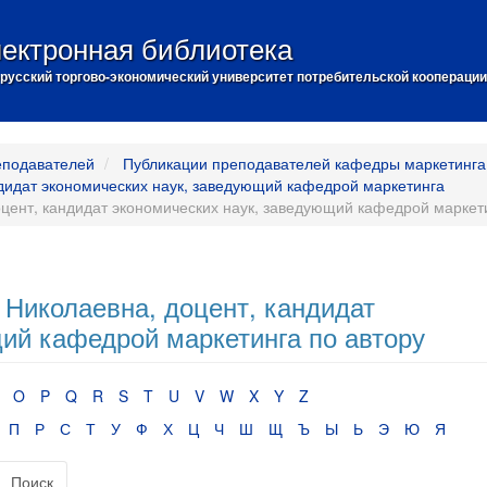
ектронная библиотека
русский торгово-экономический университет потребительской кооперации
еподавателей
Публикации преподавателей кафедры маркетинга
дидат экономических наук, заведующий кафедрой маркетинга
цент, кандидат экономических наук, заведующий кафедрой маркети
Николаевна, доцент, кандидат
ий кафедрой маркетинга по автору
O
P
Q
R
S
T
U
V
W
X
Y
Z
П
Р
С
Т
У
Ф
Х
Ц
Ч
Ш
Щ
Ъ
Ы
Ь
Э
Ю
Я
Поиск