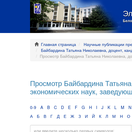
Эл
Бело
Главная страница
Научные публикации пр
Байбардина Татьяна Николаевна, доцент, кан
Просмотр Байбардина Татьяна Николаевна, до
Просмотр Байбардина Татьяна 
экономических наук, заведующ
0-9
A
B
C
D
E
F
G
H
I
J
K
L
M
N
А
Б
В
Г
Д
Е
Ж
З
И
Й
К
Л
М
Н
О