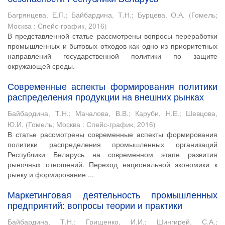
Багрянцева, Е.П.
;
Байбардина, Т.Н.
;
Бурцева, О.А.
(
Гомель;
Москва : Спейс-график
,
2016
)
В представленной статье рассмотрены вопросы переработки
промышленных и бытовых отходов как одно из приоритетных
направлений государственной политики по защите
окружающей среды.
Современные аспекты формирования политики
распределения продукции на внешних рынках
Байбардина, Т.Н.
;
Мачалова, В.В.
;
Каруби, Н.Е.
;
Шевцова,
Ю.И.
(
Гомель; Москва : Спейс-график
,
2016
)
В статье рассмотрены современные аспекты формирования
политики распределения промышленных организаций
Республики Беларусь на современном этапе развития
рыночных отношений. Переход национальной экономики к
рынку и формирование ...
Маркетинговая деятельность промышленных
предприятий: вопросы теории и практики
Байбардина, Т.Н.
;
Грищенко, И.И.
;
Шингирей, С.А.
;