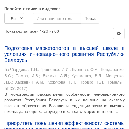
Перейти к точке в индексе:
Поиск
Показано записей 1-20 из 88
Подготовка маркетологов в высшей школе в
условиях инновационного развития Республики
Беларусь
Байбардина, Т.Н.
;
Грищенко, И.И.
;
Бурцева, О.А.
;
Бондаренко,
В.С.
;
Помаз, И.В.
;
Якимик, А.Я.
;
Кузьменко, В.Л.
;
Мищенко,
Л.В.
;
Харкевич, А.М.
;
Кожухова, Г.Н.
;
Процко, Т.Л.
(
Гомель :
БТЭУ
,
2017
)
В монографии рассмотрены особенности инновационного
развития Республики Беларусь и их влияние на систему
высшего образования. Выявлены тенденции развития высшей
школы, дана оценка структуре и качеству маркетингового ...
Приоритеты повышения эффективности системы
управления каналами распределения холдинга