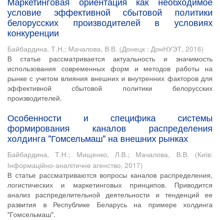
Маркетинговая ориентация как необходимое
условие эффективной сбытовой политики
белорусских производителей в условиях
конкуренции
Байбардина, Т.Н.
;
Мачалова, В.В.
(
Донецк : ДонНУЭТ
,
2016
)
В статье рассматривается актуальность и значимость
использования современных форм и методов работы на
рынке с учетом влияния внешних и внутренних факторов для
эффективной сбытовой политики белорусских
производителей.
Особенности и специфика системы
формирования каналов распределения
холдинга "Гомсельмаш" на внешних рынках
Байбардина, Т.Н.
;
Мищенко, Л.В.
;
Мачалова, В.В.
(
Київ:
Інформаційно-аналітичне агенство
,
2017
)
В статье рассматриваются вопросы каналов распределения,
логистических и маркетинговых принципов. Приводится
анализ распределительной деятельности и тенденций ее
развития в Республике Беларусь на примере холдинга
"Гомсельмаш".