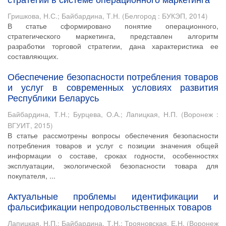
Гришкова, Н.С.
;
Байбардина, Т.Н.
(
Белгород : БУКЭП
,
2014
)
В статье сформировано понятие операционного,
стратегического маркетинга, представлен алгоритм
разработки торговой стратегии, дана характеристика ее
составляющих.
Обеспечение безопасности потребления товаров
и услуг в современных условиях развития
Республики Беларусь
Байбардина, Т.Н.
;
Бурцева, О.А.
;
Лапицкая, Н.П.
(
Воронеж :
ВГУИТ
,
2015
)
В статье рассмотрены вопросы обеспечения безопасности
потребления товаров и услуг с позиции значения общей
информации о составе, сроках годности, особенностях
эксплуатации, экологической безопасности товара для
покупателя, ...
Актуальные проблемы идентификации и
фальсификации непродовольственных товаров
Лапицкая, Н.П.
;
Байбардина, Т.Н.
;
Трояновская, Е.Н.
(
Воронеж