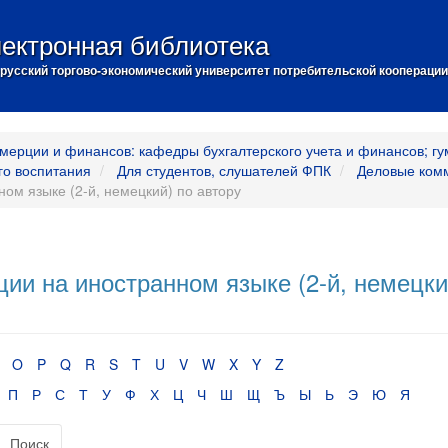
ектронная библиотека
русский торгово-экономический университет потребительской кооперации
мерции и финансов: кафедры бухгалтерского учета и финансов; гу
го воспитания
Для студентов, слушателей ФПК
Деловые комм
ом языке (2-й, немецкий) по автору
и на иностранном языке (2-й, немецки
O
P
Q
R
S
T
U
V
W
X
Y
Z
П
Р
С
Т
У
Ф
Х
Ц
Ч
Ш
Щ
Ъ
Ы
Ь
Э
Ю
Я
Поиск