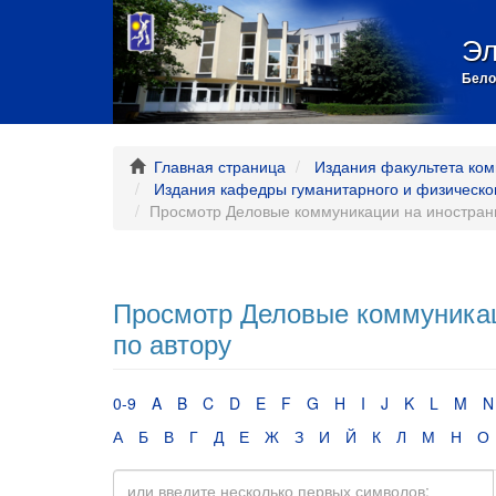
Эл
Бело
Главная страница
Издания факультета ком
Издания кафедры гуманитарного и физическо
Просмотр Деловые коммуникации на иностранн
Просмотр Деловые коммуникаци
по автору
0-9
A
B
C
D
E
F
G
H
I
J
K
L
M
N
А
Б
В
Г
Д
Е
Ж
З
И
Й
К
Л
М
Н
О