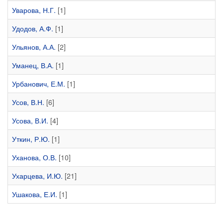
Уварова, Н.Г.
[1]
Удодов, А.Ф.
[1]
Ульянов, А.А.
[2]
Уманец, В.А.
[1]
Урбанович, Е.М.
[1]
Усов, В.Н.
[6]
Усова, В.И.
[4]
Уткин, Р.Ю.
[1]
Уханова, О.В.
[10]
Ухарцева, И.Ю.
[21]
Ушакова, Е.И.
[1]