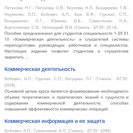
Петухова, Н.Г.
;
Пигунова, О.В.
;
Каунова, Н.Л.
;
Бондарева, Т.В.
;
Науменко, Е.П.
;
Бобович, А.П.
;
Бык, В.Ф.
;
Гурская, С.П.
;
Бондаренко, О.Г.
;
Юркова, И.Б.
;
Савостенко, Н.А.
;
Буртоликова, С.В.
;
Липницкий, В.В.
(
Гомель : БТЭУ
,
2014
)
Пособие предназначено для студентов специальности 1-25 01
10 «Коммерческая деятельность» и слушателей системы
переподготовки руководящих работников и специалистов.
Настоящее издание позволит студентам и слушателям
закрепить ...
Коммерческая деятельность
Бобович, А.П.
;
Гурская, С.П.
;
Богуцкая, Л.Г.
(
Гомель : БТЭУ
,
2009
)
Основной целью курса является формирование необходимого
объема теоретических и практических знаний о сущности и
содержании коммерческой деятельности, способах
повышения эффективности коммерческих операций.
Коммерческая информация и ее защита
Бобович, А.П.
;
Гуменников, А.П.
(
Гомель : БТЭУ
,
2006
)