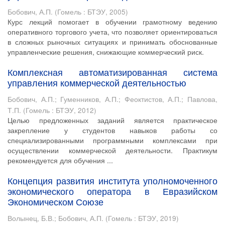
Бобович, А.П.
(
Гомель : БТЭУ
,
2005
)
Курс лекций помогает в обучении грамотному ведению
оперативного торгового учета, что позволяет ориентироваться
в сложных рыночных ситуациях и принимать обоснованные
управленческие решения, снижающие коммерческий риск.
Комплексная автоматизированная система
управления коммерческой деятельностью
Бобович, А.П.
;
Гуменников, А.П.
;
Феоктистов, А.П.
;
Павлова,
Т.П.
(
Гомель : БТЭУ
,
2012
)
Целью предложенных заданий является практическое
закрепление у студентов навыков работы со
специализированными программными комплексами при
осуществлении коммерческой деятельности. Практикум
рекомендуется для обучения ...
Концепция развития института уполномоченного
экономического оператора в Евразийском
Экономическом Союзе
Волынец, Б.В.
;
Бобович, А.П.
(
Гомель : БТЭУ
,
2019
)